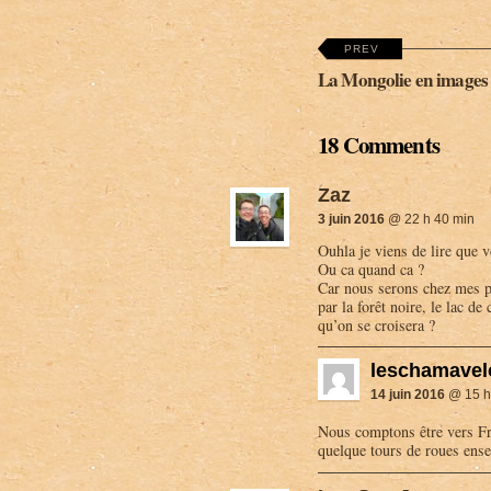
PREV
La Mongolie en images
18 Comments
Zaz
3 juin 2016
@ 22 h 40 min
Ouhla je viens de lire que v
Ou ca quand ca ?
Car nous serons chez mes p
par la forêt noire, le lac d
qu’on se croisera ?
leschamavel
14 juin 2016
@ 15 h
Nous comptons être vers Fre
quelque tours de roues ens