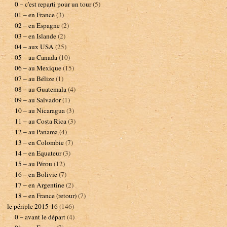
0 – c'est reparti pour un tour
(5)
01 – en France
(3)
02 – en Espagne
(2)
03 – en Islande
(2)
04 – aux USA
(25)
05 – au Canada
(10)
06 – au Mexique
(15)
07 – au Bélize
(1)
08 – au Guatemala
(4)
09 – au Salvador
(1)
10 – au Nicaragua
(3)
11 – au Costa Rica
(3)
12 – au Panama
(4)
13 – en Colombie
(7)
14 – en Equateur
(3)
15 – au Pérou
(12)
16 – en Bolivie
(7)
17 – en Argentine
(2)
18 – en France (retour)
(7)
le périple 2015-16
(146)
0 – avant le départ
(4)