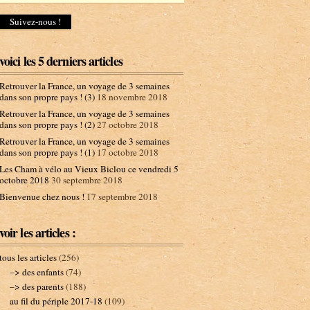
d
r
e
s
s
voici les 5 derniers articles
e
e
Retrouver la France, un voyage de 3 semaines
-
dans son propre pays ! (3)
18 novembre 2018
m
Retrouver la France, un voyage de 3 semaines
a
dans son propre pays ! (2)
27 octobre 2018
i
l
Retrouver la France, un voyage de 3 semaines
dans son propre pays ! (1)
17 octobre 2018
Les Cham à vélo au Vieux Biclou ce vendredi 5
octobre 2018
30 septembre 2018
Bienvenue chez nous !
17 septembre 2018
voir les articles :
tous les articles
(256)
–> des enfants
(74)
–> des parents
(188)
au fil du périple 2017-18
(109)