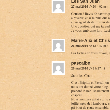
Les San Juan
27 mai 2016
@ 20 h 01 min
Coucou ! Ravis de savoir q
à revenir..et si le plus dur
envisagent ils de revenir da
Une question qui me taraude
Je vous embrasse fort, Luc
Marie-Alix et Chri
26 mai 2016
@ 13 h 47 min
Pas fâchés de vous revoir, 
pascalbe
26 mai 2016
@ 9 h 27 min
Salut les Cham
C’est Brigitta et Pascal, on
nous ont donné votre blog. 
prendre le lien. Maintenant 
chapeau.
Nous sommes aussi sur le re
juillet près de Hambourg, e
pti bout de route ensemble.