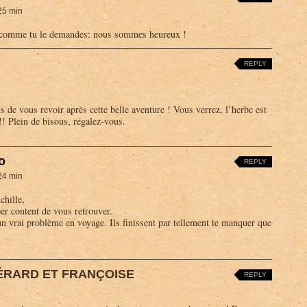
25 min
s comme tu le demandes: nous sommes heureux !
REPLY
 de vous revoir après cette belle aventure ! Vous verrez, l’herbe est
)!! Plein de bisous, régalez-vous.
o
REPLY
24 min
chille,
er content de vous retrouver.
 un vrai problème en voyage. Ils finissent par tellement te manquer que
RARD ET FRANÇOISE
REPLY