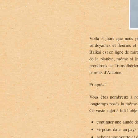
e
a
.
m
C
a
h
v
a
e
m
l
u
o
Voilà 5 jours que nous pé
s
s
s
u
verdoyantes et fleuries et
y
r
Baïkal est en ligne de mir
s
T
de la planète, même si le
u
w
r
i
prendrons le Transsibéri
F
t
parents d’Antoine.
a
t
c
e
e
r
Et après?
b
o
Vous êtes nombreux à n
o
k
longtemps posés la même 
Ce vaste sujet à fait l’obj
continuer une année d
se poser dans un pays
acheter une yourte et 