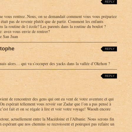
REPLY
ue vous rentrez..Nous, on se demandait comment vous vous prépariez
 n était pas de revenir plutôt que de partir. Comment les enfants
ns la routine de l école? Les parents dans la routine du boulot ?
: avez-vous envie de rentrer?
ie San Juan
stophe
REPLY
mais alors… qui va s’occuper des yacks dans la vallée d’Okrhon ?
REPLY
 vient de rencontrer des gens qui ont eu vent de votre aventure et qui
On espérait tellement vous revoir sur Zadar que l’on a pas pensé à
c’est fait et on se régale à lire et voir votre voyage! Waouh encore
tour, actuellement entre la Macédoine et l’Albanie. Nous serons fin
n espérant que nos chemins se recroissent et pourquoi pas refaire un