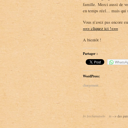
famille. Merci aussi de vo
en temps réel… mais qui so
Vous n’avez pas encore eu
==> cliquez ici !<==
A bientôt !
Partager :
WhatsA
WordPress:
chargement…
by leschamavelo
in
--> des par