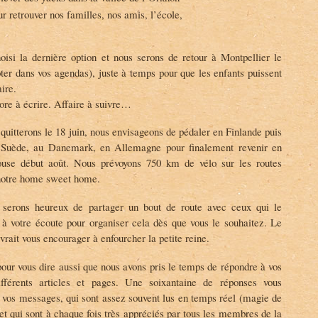
ur retrouver nos familles, nos amis, l’école,
isi la dernière option et nous serons de retour à Montpellier le
ter dans vos agendas), juste à temps pour que les enfants puissent
aire.
core à écrire. Affaire à suivre…
quitterons le 18 juin, nous envisageons de pédaler en Finlande puis
n Suède, au Danemark, en Allemagne pour finalement revenir en
use début août. Nous prévoyons 750 km de vélo sur les routes
 notre home sweet home.
 serons heureux de partager un bout de route avec ceux qui le
 votre écoute pour organiser cela dès que vous le souhaitez. Le
vrait vous encourager à enfourcher la petite reine.
our vous dire aussi que nous avons pris le temps de répondre à vos
fférents articles et pages. Une soixantaine de réponses vous
s vos messages, qui sont assez souvent lus en temps réel (magie de
 et qui sont à chaque fois très appréciés par tous les membres de la