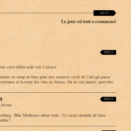
NEXT
Le jour où tout a commencé
REPLY
ous serez début août vers l’Alsace.
arents en camp de base pour nos vacances cyclo de l’été qui passe
e constance et la route des vins en Alsace. On ne sait jamais, peut-être
o
REPLY
 19 min
iburg , Bâle Mulhouse début Août . Ce serait chouette de faire
emble !