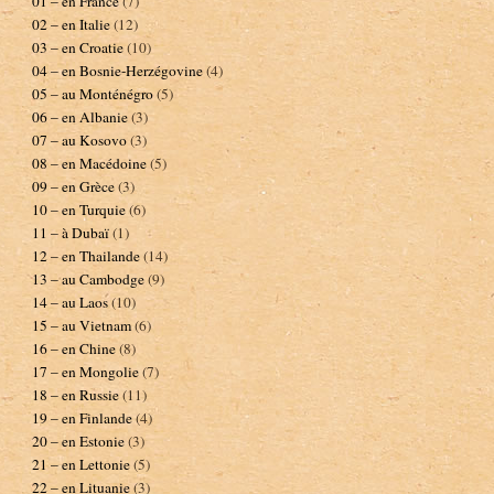
01 – en France
(7)
02 – en Italie
(12)
03 – en Croatie
(10)
04 – en Bosnie-Herzégovine
(4)
05 – au Monténégro
(5)
06 – en Albanie
(3)
07 – au Kosovo
(3)
08 – en Macédoine
(5)
09 – en Grèce
(3)
10 – en Turquie
(6)
11 – à Dubaï
(1)
12 – en Thailande
(14)
13 – au Cambodge
(9)
14 – au Laos
(10)
15 – au Vietnam
(6)
16 – en Chine
(8)
17 – en Mongolie
(7)
18 – en Russie
(11)
19 – en Finlande
(4)
20 – en Estonie
(3)
21 – en Lettonie
(5)
22 – en Lituanie
(3)