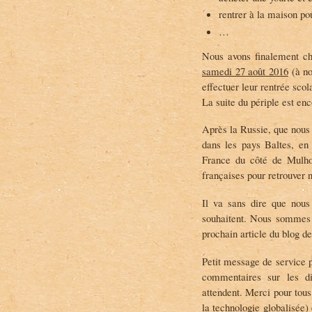
rentrer à la maison po
…
Nous avons finalement cho
samedi 27 août 2016
(à no
effectuer leur rentrée scol
La suite du périple est en
Après la Russie, que nous 
dans les pays Baltes, e
France du côté de Mulho
françaises pour retrouver
Il va sans dire que nous
souhaitent. Nous sommes à
prochain article du blog de
Petit message de service p
commentaires sur les di
attendent. Merci pour tou
la technologie globalisée)