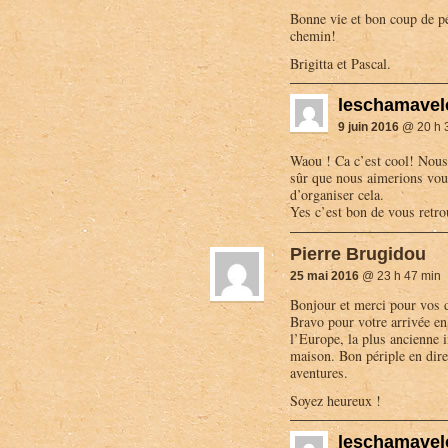
Bonne vie et bon coup de pé
chemin!
Brigitta et Pascal.
leschamavel
9 juin 2016
@ 20 h 
Waou ! Ca c’est cool! Nous 
sûr que nous aimerions vous
d’organiser cela.
Yes c’est bon de vous retro
Pierre Brugidou
25 mai 2016
@ 23 h 47 min
Bonjour et merci pour vos d
Bravo pour votre arrivée en
l’Europe, la plus ancienne 
maison. Bon périple en dire
aventures.
Soyez heureux !
leschamavel