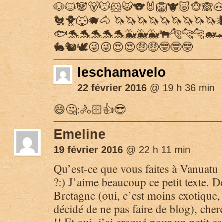
🐶🐱🐼🐻🐭🐹🐯🐨🐰🦁🐮🐷🐵🙈
🐔🐥🐺🐗🐴 🦄🦄🦄🦄🦄🦄🦄🦄🦄
🐟🐬🐬🐬🐬🐬🐳🐳🐳🐃🐅🐆🐆🐋
🐇🐿🕊😜😜😍😍🤑🤑🤓🤓🤓
leschamavelo
22 février 2016
@ 19 h 36 min
😄🤔:🚴🏻👍😎
Emeline
19 février 2016
@ 22 h 11 min
Qu’est-ce que vous faites à Vanuatu
?:) J’aime beaucoup ce petit texte. D
Bretagne (oui, c’est moins exotique, 
décidé de ne pas faire de blog), che
!! Et oui, j’ai craqué pour un petit 