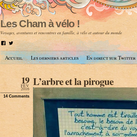
Les Cham à vélo !
Voyages, aventures et rencontres en famille, à vélo et autour du monde
V
V
o
o
i
i
Accueil
Les derniers articles
En direct sur Twitter
r
r
l
l
e
e
p
p
19
L’arbre et la pirogue
r
r
o
o
FÉV
f
f
2016
i
i
14 Comments
l
l
d
d
e
e
A
@
n
l
t
e
o
s
i
c
n
h