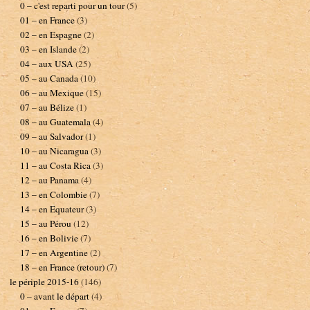
0 – c'est reparti pour un tour
(5)
01 – en France
(3)
02 – en Espagne
(2)
03 – en Islande
(2)
04 – aux USA
(25)
05 – au Canada
(10)
06 – au Mexique
(15)
07 – au Bélize
(1)
08 – au Guatemala
(4)
09 – au Salvador
(1)
10 – au Nicaragua
(3)
11 – au Costa Rica
(3)
12 – au Panama
(4)
13 – en Colombie
(7)
14 – en Equateur
(3)
15 – au Pérou
(12)
16 – en Bolivie
(7)
17 – en Argentine
(2)
18 – en France (retour)
(7)
le périple 2015-16
(146)
0 – avant le départ
(4)