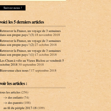
d
r
e
s
s
voici les 5 derniers articles
e
e
Retrouver la France, un voyage de 3 semaines
-
dans son propre pays ! (3)
18 novembre 2018
m
Retrouver la France, un voyage de 3 semaines
a
dans son propre pays ! (2)
27 octobre 2018
i
l
Retrouver la France, un voyage de 3 semaines
dans son propre pays ! (1)
17 octobre 2018
Les Cham à vélo au Vieux Biclou ce vendredi 5
octobre 2018
30 septembre 2018
Bienvenue chez nous !
17 septembre 2018
voir les articles :
tous les articles
(256)
–> des enfants
(74)
–> des parents
(188)
au fil du périple 2017-18
(109)