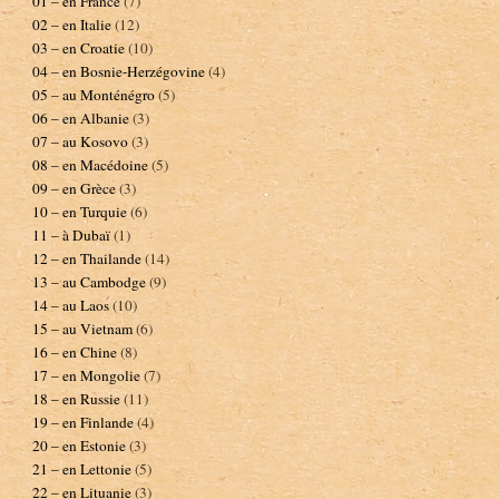
01 – en France
(7)
02 – en Italie
(12)
03 – en Croatie
(10)
04 – en Bosnie-Herzégovine
(4)
05 – au Monténégro
(5)
06 – en Albanie
(3)
07 – au Kosovo
(3)
08 – en Macédoine
(5)
09 – en Grèce
(3)
10 – en Turquie
(6)
11 – à Dubaï
(1)
12 – en Thailande
(14)
13 – au Cambodge
(9)
14 – au Laos
(10)
15 – au Vietnam
(6)
16 – en Chine
(8)
17 – en Mongolie
(7)
18 – en Russie
(11)
19 – en Finlande
(4)
20 – en Estonie
(3)
21 – en Lettonie
(5)
22 – en Lituanie
(3)