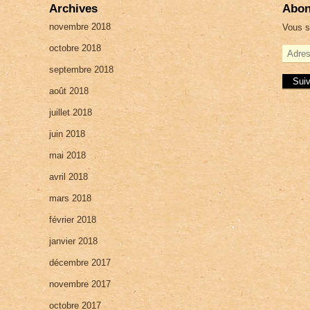
Archives
Abon
novembre 2018
Vous s
octobre 2018
A
d
septembre 2018
r
e
août 2018
s
juillet 2018
s
e
juin 2018
e
-
mai 2018
m
a
avril 2018
i
mars 2018
l
février 2018
janvier 2018
décembre 2017
novembre 2017
octobre 2017